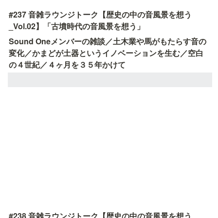
#237 音雑ラウンジトーク【歴史の中の音風景を想う
_Vol.02】「古墳時代の音風景を想う」
Sound Oneメンバーの雑談／土木業や馬がもたらす音の
変化／かまどが土器というイノベーションを生む／空白
の４世紀／４ヶ月を３５年かけて
#238 音雑ラウンジトーク【歴史の中の音風景を想う