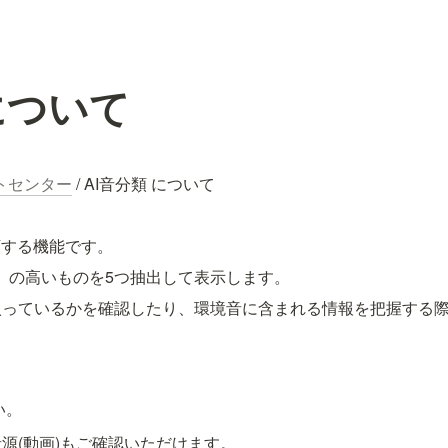
について
ポートセンター
 / AI音分類 について
類する機能です。
ity）の高いものを5つ抽出して表示します。
入っているかを確認したり、環境音に含まれる情報を把握する
。
い。
源(動画)もご確認いただけます。