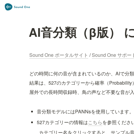
AI音分類（β版） 
Sound One ポータルサイト
 / 
Sound One サ
どの時間に何の音が含まれているのか、AIで分
結果は、527のカテゴリーから確率（Probabil
屋外での長時間収録時、鳥の声など不要な音が
音分類モデルにはPANNsを使用しています
527カテゴリーの情報は
こちら
を参照くださ
　　カテゴリー名をクリックすると、サンプル音