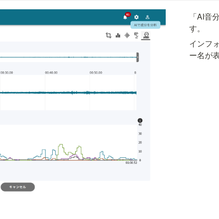
「AI音
す。
インフォ
ー名が